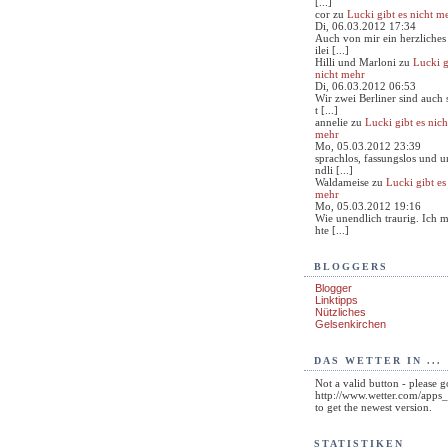
[...]
cor
zu
Lucki gibt es nicht m
Di, 06.03.2012 17:34
Auch von mir ein herzliches
ilei [...]
Hilli und Marloni
zu
Lucki g
nicht mehr
Di, 06.03.2012 06:53
Wir zwei Berliner sind auch 
t [...]
annelie
zu
Lucki gibt es nich
mehr
Mo, 05.03.2012 23:39
sprachlos, fassungslos und u
ndli [...]
Waldameise
zu
Lucki gibt es
mehr
Mo, 05.03.2012 19:16
Wie unendlich traurig. Ich 
hte [...]
BLOGGERS
Blogger
Linktipps
Nützliches
Gelsenkirchen
DAS WETTER IN ...
Not a valid button - please g
http://www.wetter.com/app
to get the newest version.
STATISTIKEN