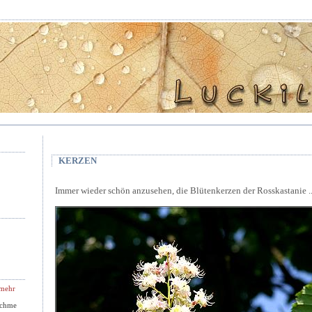
KERZEN
Immer wieder schön anzusehen, die Blütenkerzen der Rosskastanie ..
 mehr
 chme