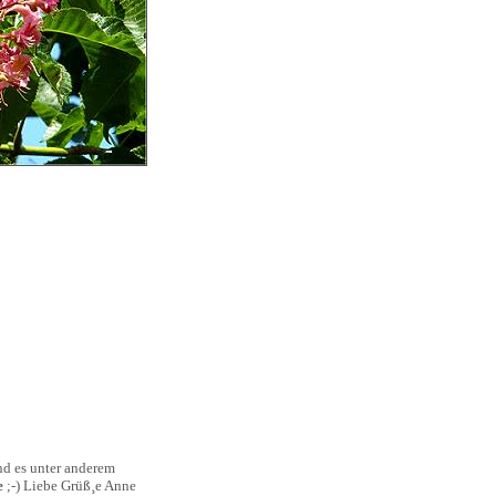
ind es unter anderem
e
;-) Liebe Grüß¸e Anne