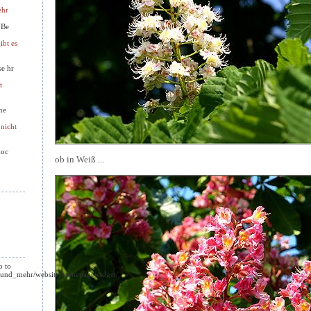
ehr
 Be
ibt es
se hr
t
ne
 nicht
moc
ob in Weiß ...
o to
s_und_mehr/website/homepagewidget/