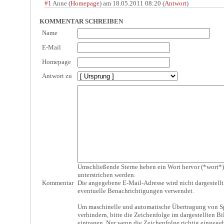
#1
Anne
(
Homepage
) am
18.05.2011 08:20
(
Antwort
)
KOMMENTAR SCHREIBEN
Name
E-Mail
Homepage
Antwort zu
Umschließende Sterne heben ein Wort hervor (*wort*)
unterstrichen werden.
Kommentar
Die angegebene E-Mail-Adresse wird nicht dargestellt,
eventuelle Benachrichtigungen verwendet.
Um maschinelle und automatische Übertragung von
verhindern, bitte die Zeichenfolge im dargestellten B
eintragen. Nur wenn die Zeichenfolge richtig eingege