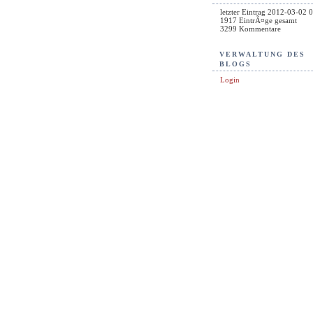
letzter Eintrag
2012-03-02 0
1917
EintrÃ¤ge gesamt
3299
Kommentare
VERWALTUNG DES
BLOGS
Login