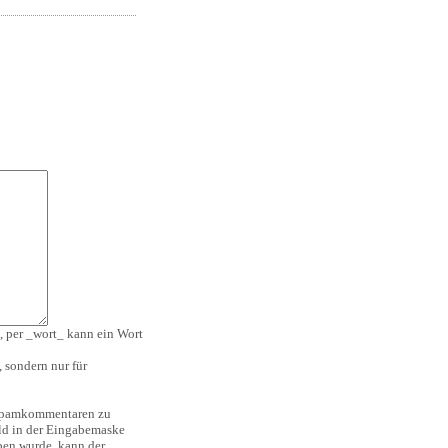
, per _wort_ kann ein Wort
 sondern nur für
 Spamkommentaren zu
ild in der Eingabemaske
ben wurde, kann der