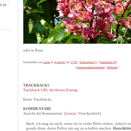
9:38
oder in Rosa
Geschrieben von
Lucki
in
ge.knipst
um
17:03
|
Kommentar (1)
|
Trackbacks (0)
<
Paraskavedekatriaphobie
|
Befinden
>
TRACKBACKS
Trackback-URL für diesen Eintrag
Keine Trackbacks
KOMMENTARE
Ansicht der Kommentare: (
Linear
| Verschachtelt)
Hach, ich mag sie auch, wenn sie in voller Blüte stehen...jedoch s
gerade diese, deren Pollen mir arg zu schaffen machen.
Hatschiiiii