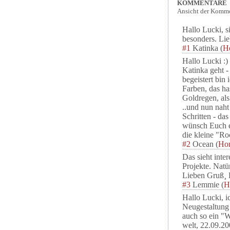
KOMMENTARE
Ansicht der Komme
Hallo Lucki, s
besonders. Li
#1
Katinka
(
H
Hallo Lucki :) 
Katinka geht 
begeistert bin
Farben, das ha
Goldregen, als
..und nun naht
Schritten - da
wünsch Euch e
die kleine "Ro
#2
Ocean
(
Ho
Das sieht inter
Projekte. Natür
Lieben Gruß¸
#3
Lemmie
(
H
Hallo Lucki, i
Neugestaltung
auch so ein "We
welt, 22.09.20