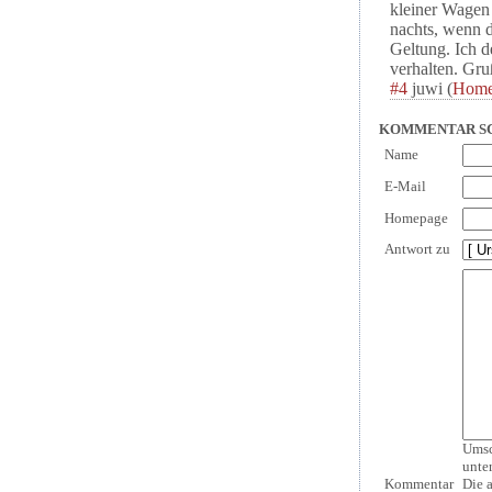
kleiner Wagen 
nachts, wenn di
Geltung. Ich d
verhalten. Gru
#4
juwi
(
Home
KOMMENTAR S
Name
E-Mail
Homepage
Antwort zu
Umsc
unte
Kommentar
Die 