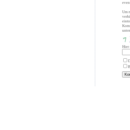
even
Um m
verh
eint
Komm
unte
Hier
D
B