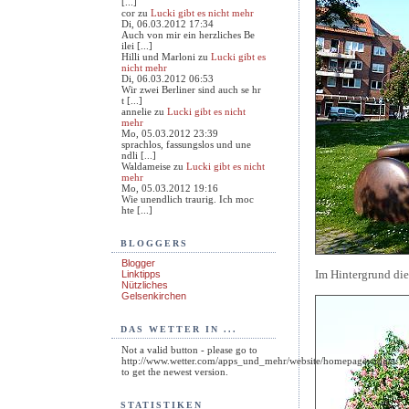
[...]
cor
zu
Lucki gibt es nicht mehr
Di, 06.03.2012 17:34
Auch von mir ein herzliches Be
ilei [...]
Hilli und Marloni
zu
Lucki gibt es
nicht mehr
Di, 06.03.2012 06:53
Wir zwei Berliner sind auch se hr
t [...]
annelie
zu
Lucki gibt es nicht
mehr
Mo, 05.03.2012 23:39
sprachlos, fassungslos und une
ndli [...]
Waldameise
zu
Lucki gibt es nicht
mehr
Mo, 05.03.2012 19:16
Wie unendlich traurig. Ich moc
hte [...]
BLOGGERS
Blogger
Im Hintergrund die
Linktipps
Nützliches
Gelsenkirchen
DAS WETTER IN ...
Not a valid button - please go to
http://www.wetter.com/apps_und_mehr/website/homepagewidget/
to get the newest version.
STATISTIKEN