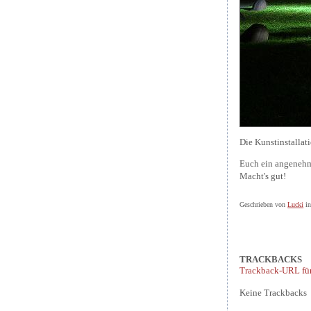
Die Kunstinstallat
Euch ein angenehm
Macht's gut!
Geschrieben von
Lucki
i
TRACKBACKS
Trackback-URL für
Keine Trackbacks