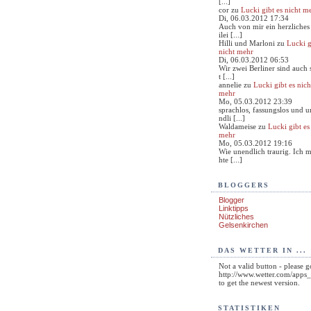
[...]
cor
zu
Lucki gibt es nicht m
Di, 06.03.2012 17:34
Auch von mir ein herzliches
ilei [...]
Hilli und Marloni
zu
Lucki g
nicht mehr
Di, 06.03.2012 06:53
Wir zwei Berliner sind auch 
t [...]
annelie
zu
Lucki gibt es nich
mehr
Mo, 05.03.2012 23:39
sprachlos, fassungslos und u
ndli [...]
Waldameise
zu
Lucki gibt es
mehr
Mo, 05.03.2012 19:16
Wie unendlich traurig. Ich 
hte [...]
BLOGGERS
Blogger
Linktipps
Nützliches
Gelsenkirchen
DAS WETTER IN ...
Not a valid button - please g
http://www.wetter.com/app
to get the newest version.
STATISTIKEN