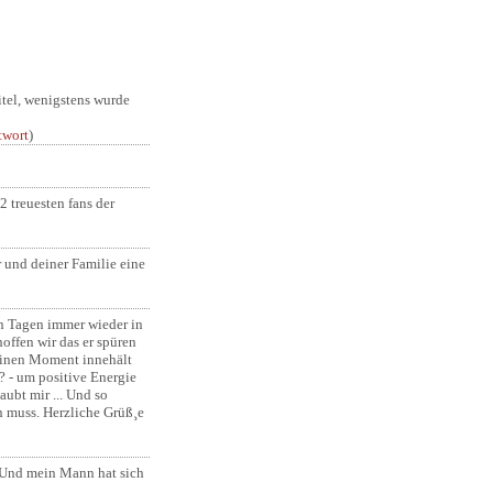
itel, wenigstens wurde
twort
)
2 treuesten fans der
 und deiner Familie eine
n Tagen immer wieder in
offen wir das er spüren
einen Moment innehält
? - um positive Energie
aubt mir ... Und so
n muss. Herzliche Grüß¸e
. Und mein Mann hat sich