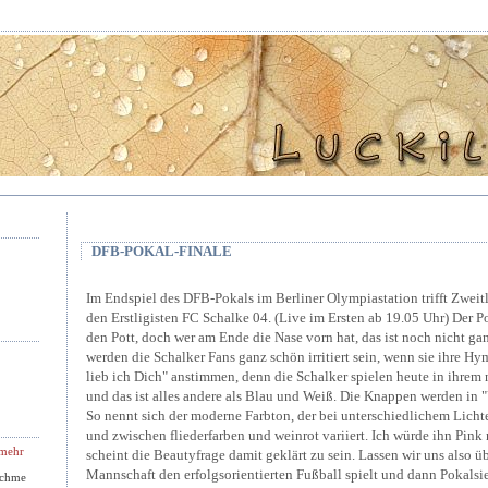
DFB-POKAL-FINALE
Im Endspiel des DFB-Pokals im Berliner Olympiastation trifft Zwei
den Erstligisten FC Schalke 04. (Live im Ersten ab 19.05 Uhr) Der Pot
den Pott, doch wer am Ende die Nase vorn hat, das ist noch nicht ganz
werden die Schalker Fans ganz schön irritiert sein, wenn sie ihre 
lieb ich Dich" anstimmen, denn die Schalker spielen heute in ihrem
und das ist alles andere als Blau und Weiß. Die Knappen werden in "
So nennt sich der moderne Farbton, der bei unterschiedlichem Lichte
und zwischen fliederfarben und weinrot variiert. Ich würde ihn Pink
 mehr
scheint die Beautyfrage damit geklärt zu sein. Lassen wir uns also ü
Mannschaft den erfolgsorientierten Fußball spielt und dann Pokalsie
 chme