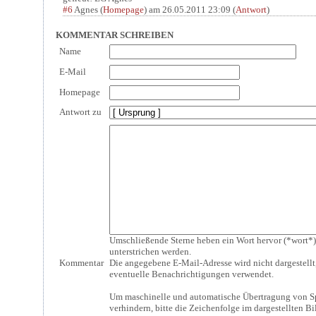
#6
Agnes
(
Homepage
) am
26.05.2011 23:09
(
Antwort
)
KOMMENTAR SCHREIBEN
Name
E-Mail
Homepage
Antwort zu
Umschließende Sterne heben ein Wort hervor (*wort*)
unterstrichen werden.
Kommentar
Die angegebene E-Mail-Adresse wird nicht dargestellt,
eventuelle Benachrichtigungen verwendet.
Um maschinelle und automatische Übertragung von
verhindern, bitte die Zeichenfolge im dargestellten B