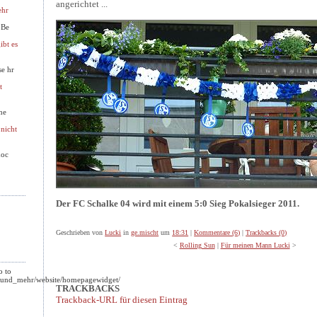
angerichtet ...
ehr
 Be
ibt es
se hr
t
ne
 nicht
moc
Der FC Schalke 04 wird mit einem 5:0 Sieg Pokalsieger 2011.
Geschrieben von
Lucki
in
ge.mischt
um
18:31
|
Kommentare (6)
|
Trackbacks (0)
<
Rolling Sun
|
Für meinen Mann Lucki
>
o to
s_und_mehr/website/homepagewidget/
TRACKBACKS
Trackback-URL für diesen Eintrag