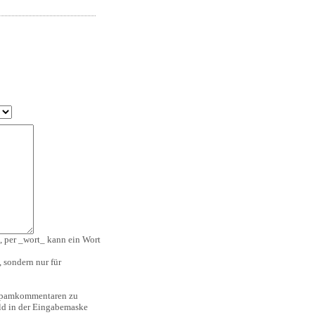
, per _wort_ kann ein Wort
 sondern nur für
 Spamkommentaren zu
ild in der Eingabemaske