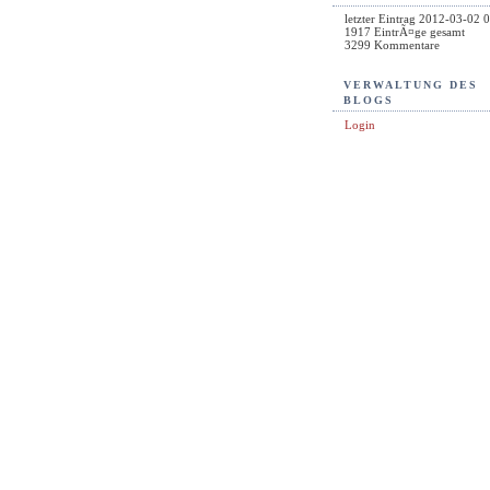
letzter Eintrag
2012-03-02 0
1917
EintrÃ¤ge gesamt
3299
Kommentare
VERWALTUNG DES
BLOGS
Login