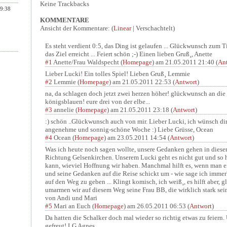
Keine Trackbacks
9:38
KOMMENTARE
Ansicht der Kommentare: (
Linear
| Verschachtelt)
Es steht verdient 0:5, das Ding ist gelaufen ... Glückwunsch zum T
das Ziel erreicht ... Feiert schön ;-) Einen lieben Gruß¸, Anette
#1
Anette/Frau Waldspecht
(
Homepage
) am
21.05.2011 21:40
(
An
Lieber Lucki! Ein tolles Spiel! Lieben Gruß¸ Lemmie
#2
Lemmie
(
Homepage
) am
21.05.2011 22:53
(
Antwort
)
na, da schlagen doch jetzt zwei herzen höher! glückwunsch an die 
königsblauen! eure drei von der elbe...
#3
annelie
(
Homepage
) am
21.05.2011 23:18
(
Antwort
)
:) schön ..Glückwunsch auch von mir. Lieber Lucki, ich wünsch dir
angenehme und sonnig-schöne Woche :) Liebe Grüsse, Ocean
#4
Ocean
(
Homepage
) am
23.05.2011 14:54
(
Antwort
)
Was ich heute noch sagen wollte, unsere Gedanken gehen in diese
Richtung Gelsenkirchen. Unserem Lucki geht es nicht gut und so h
kann, wieviel Hoffnung wir haben. Manchmal hilft es, wenn man 
und seine Gedanken auf die Reise schickt um - wie sage ich immer
auf den Weg zu geben ... Klingt komisch, ich weiß¸, es hilft aber, gl
umarmen wir auf diesem Weg seine Frau BB, die wirklich stark sei
von Andi und Mari
#5
Mari an Euch
(
Homepage
) am
26.05.2011 06:53
(
Antwort
)
Da hatten die Schalker doch mal wieder so richtig etwas zu feiern
gefreut! LG Agnes